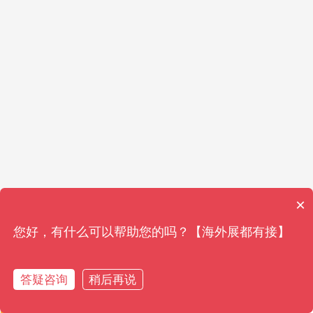
×
您好，有什么可以帮助您的吗？【海外展都有接】
答疑咨询
稍后再说
获取资料
获取资料
免费通话
免费通话
在线客服
在线客服
参观展报名
参观展报名