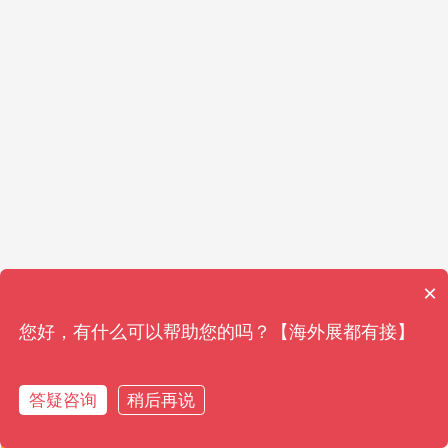
×
您好，有什么可以帮助您的吗？【海外展都有接】
答疑咨询
稍后再说
获取资料
获取资料
免费通话
免费通话
在线客服
在线客服
参观展报名
参观展报名