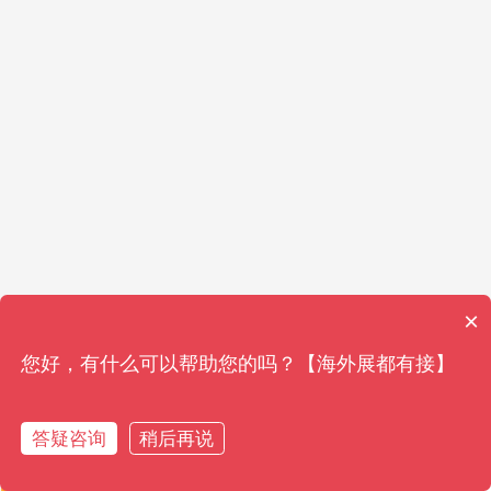
×
您好，有什么可以帮助您的吗？【海外展都有接】
答疑咨询
稍后再说
获取资料
获取资料
免费通话
免费通话
在线客服
在线客服
参观展报名
参观展报名